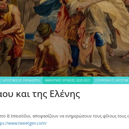
ΕΞ ΑΠΟΣΤΆΣΕΩΣ ΕΚΠΑΊΔΕΥΣΗ
ΜΑΘΗΤΙΚΈΣ ΕΡΓΑΣΊΕΣ 2020-2021
ΣΎΓΧΡΟΝΗ ΕΞ ΑΠΟΣΤΆΣ
αου και της Ελένης
στο Β΄ επεισόδιο, αποφασίζουν να ενημερώσουν τους φίλους τους στ
tps://www.tweetgen.com/