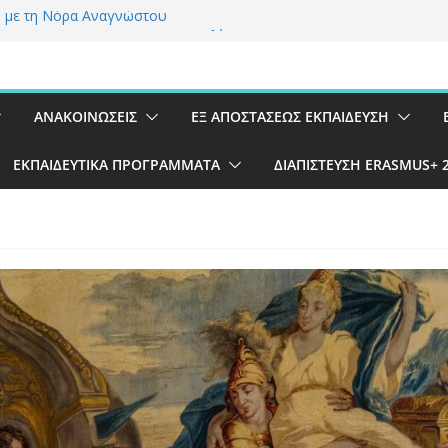
 με τη Νόρα Αναγνώστου
γραμμα Erasmus+ στην Πορτογαλία
η του λογοτεχνικού βιβλίου της Β’ Γυμνασίου
ης βυζαντινής εποχής αφηγούνται
 podcast για λογοτεχνικά βιβλία
ΑΝΑΚΟΙΝΏΣΕΙΣ
ΕΞ ΑΠΟΣΤΆΣΕΩΣ ΕΚΠΑΊΔΕΥΣΗ
ΕΚΠΑΙΔΕΥΤΙΚΆ ΠΡΟΓΡΆΜΜΑΤΑ
ΔΙΑΠΊΣΤΕΥΣΗ ERASMUS+ 2