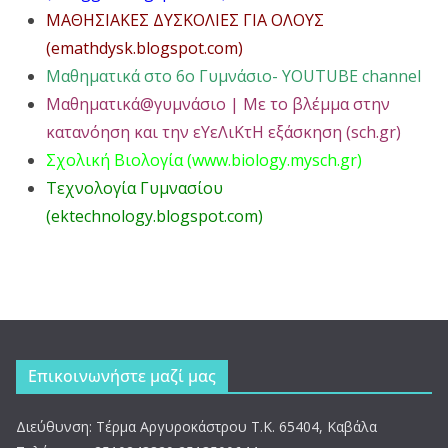
ΜΑΘΗΣΙΑΚΕΣ ΔΥΣΚΟΛΙΕΣ ΓΙΑ ΟΛΟΥΣ
(emathdysk.blogspot.com)
Μαθηματικά στο 6ο Γυμνάσιο- YOUTUBE channel
Μαθηματικά@γυμνάσιο | Με το βλέμμα στην
κατανόηση και την εΥεΛιΚτΗ εξάσκηση (sch.gr)
Σχολική Βιολογία (www
.biology.mysch.gr)
Tεχνολογία Γυμνασίου
(ektechnology.blogspot.com)
Επικοινωνήστε μαζί μας
Διεύθυνση: Τέρμα Αργυροκάστρου Τ.Κ. 65404, Καβάλα