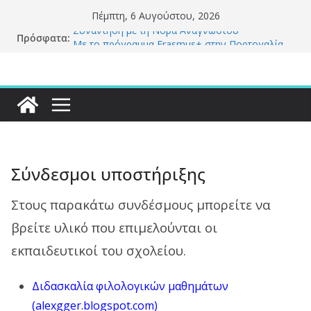
Μετάβαση
Πέμπτη, 6 Αυγούστου, 2026
σε
Συνάντηση με τη Νόρα Αναγνώστου
Πρόσφατα:
Με το πρόγραμμα Erasmus+ στην Πορτογαλία
περιεχόμενο
Η ανάγνωση του λογοτεχνικού βιβλίου της Β’
Γυμνασίου
Πρόσωπα της βυζαντινής εποχής αφηγούνται
Δημιουργία podcast για λογοτεχνικά βιβλία
Σύνδεσμοι υποστήριξης
Στους παρακάτω συνδέσμους μπορείτε να
βρείτε υλικό που επιμελούνται οι
εκπαιδευτικοί του σχολείου.
Διδασκαλία
φιλολογικών μαθημάτων
(alexgger.blogspot.com)